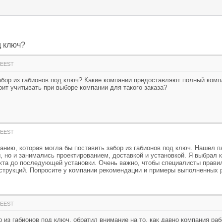
д ключ?
3 EEST
абор из габионов под ключ? Какие компании предоставляют полный компл
оит учитывать при выборе компании для такого заказа?
1 EEST
анию, которая могла бы поставить забор из габионов под ключ. Нашел па
 но и занимались проектированием, доставкой и установкой. Я выбрал 
кта до последующей установки. Очень важно, чтобы специалисты прави
струкций. Попросите у компании рекомендации и примеры выполненных р
8 EEST
р из габионов под ключ, обратил внимание на то, как давно компания раб