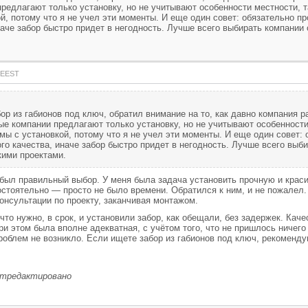
редлагают только установку, но не учитывают особенности местности, т
й, потому что я не учел эти моменты. И еще один совет: обязательно 
наче забор быстро придет в негодность. Лучше всего выбирать компании
8 EEST
ор из габионов под ключ, обратил внимание на то, как давно компания р
ые компании предлагают только установку, но не учитывают особенности 
мы с установкой, потому что я не учел эти моменты. И еще один совет
го качества, иначе забор быстро придет в негодность. Лучше всего выб
кими проектами.
о был правильный выбор. У меня была задача установить прочную и краси
стоятельно — просто не было времени. Обратился к ним, и не пожалел.
онсультации по проекту, заканчивая монтажом.
что нужно, в срок, и установили забор, как обещали, без задержек. Каче
ри этом была вполне адекватная, с учётом того, что не пришлось ничего
проблем не возникло. Если ищете забор из габионов под ключ, рекоменд
отредактировано