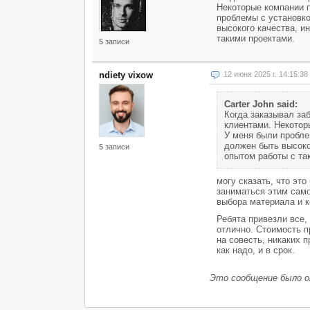
Некоторые компании п
проблемы с установко
высокого качества, и
такими проектами.
5 записи
ndiety vixow
12 июня 2025 г. 14:15:3
Carter John said:
Когда заказывал заб
клиентами. Некотор
У меня были пробле
должен быть высоко
5 записи
опытом работы с та
могу сказать, что эт
заниматься этим само
выбора материала и к
Ребята привезли все, 
отлично. Стоимость п
на совесть, никаких 
как надо, и в срок.
Это сообщение было 