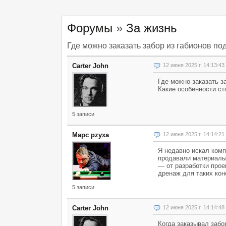
Форумы
»
За жизнь
Где можно заказать забор из габионов по
Carter John
12 июня 2025 г. 14:13:4
Где можно заказать з
Какие особенности ст
5 записи
Марс pzyxa
12 июня 2025 г. 14:14:2
Я недавно искал комп
продавали материалы,
— от разработки прое
дренаж для таких кон
5 записи
Carter John
12 июня 2025 г. 14:14:4
Когда заказывал забо