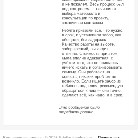
и не пожалел. Весь процесс был
под контролем — начиная от
выбора материала и
консультации по проекту,
заканчивая монтажом.
Ребята привезли все, что нужно,
в срок, и установили забор, как
обещали, без задержек.
Качество работы на высоте,
забор крепкий, выглядит
отлично. Стоимость при этом
была вполне адекватная, с
учётом того, что не пришлось
ничего искать и организовывать
самому. Они работают на
совесть, никаких проблем не
возникло. Если ищете забор из
габионов под ключ, рекомендую
обращаться к ним — они точно
сделают всё, как надо, и в срок.
Это сообщение было
отредактировано
Все права защищены © 2026 Sdelka.kharkov.ua -
Приватность
-