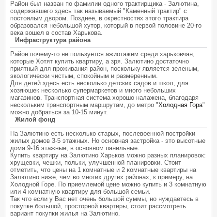
Район был назван по фамилии одного трактирщика - Залютина,
содержавшего здесь так называемый "Каменный трактир" с
постоялым двором. Позднее, в окрестностях этого трактира
образовался небольшой хутор, который в первой половине 20-го
века вошел в состав Харькова.
Инфраструктура района
Район почему-то не пользуется ажиотажем среди харьковчан,
которые Хотят купить квартиру, а зря. Залютино достаточно
приятный для проживания район, поскольку является зеленым,
экологически чистым, спокойным и размеренным.
Для детей здесь есть несколько детских садов и школ, для
хозяюшек несколько супермаркетов и много небольших
магазинов. Транспортная система хорошо налажена, благодаря
нескольким транспортным маршрутам, до метро "
Холодная Гора
"
можно добраться за 10-15 минут.
Жилой фонд
На Залютино есть несколько старых, послевоенной постройки
жилых домов 3-5 этажных. Но основная застройка - это высотные
дома 9-16 этажные, в основном панельные.
Купить квартиру на Залютино Харьков можно разных планировок:
хрущевки, чешки, польки, улучшенной планировки. Стоит
отметить, что цены на 1 комнатные и 2 комнатные квартиры на
Залютино ниже, чем во многих других районах, к примеру, на
Холодной Горе. По приемлемой цене можно купить и 3 комнатную
или 4 комнатную квартиру для большой семьи.
Так что если у Вас нет очень большой суммы, но нуждаетесь в
покупке большой, просторной квартиры, стоит рассмотреть
вариант покупки жилья на Залютино.