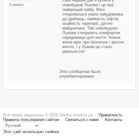
Свій перший дім я купила у
новобудові Львова і це був
0 записи
найкращий вибір. Мені
сподобалася увага забудовника
до дрібниць: наявність ліфтів,
охайність території, дитячі
майданчики. Такі новобудови
Львова створюють комфортне
середовище для життя. Кожна
жінка мріє про безпечне і зручне
житло, і у Львові це стало
реальністю!
Это сообщение было
отредактировано
Все права защищены © 2026 Sdelka.kharkov.ua -
Приватность
-
Правила пользования сайтом
-
Связаться с нами
-
Контакты
-
Этот сайт использует cookies