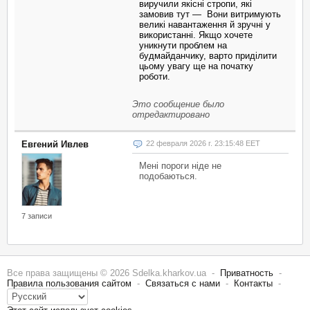
виручили якісні стропи, які
замовив тут — Вони витримують
великі навантаження й зручні у
використанні. Якщо хочете
уникнути проблем на
будмайданчику, варто приділити
цьому увагу ще на початку
роботи.
Это сообщение было
отредактировано
Евгений Ивлев
22 февраля 2026 г. 23:15:48 EET
Мені пороги ніде не
подобаються.
7 записи
Все права защищены © 2026 Sdelka.kharkov.ua -
Приватность
-
Правила пользования сайтом
-
Связаться с нами
-
Контакты
-