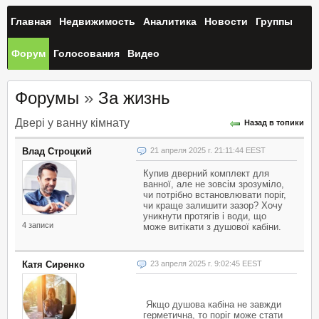
Главная
Недвижимость
Аналитика
Новости
Группы
Форум
Голосования
Видео
Форумы
»
За жизнь
Двері у ванну кімнату
Назад в топики
Влад Строцкий
21 апреля 2025 г. 21:11:44 EEST
Купив дверний комплект для
ванної, але не зовсім зрозуміло,
чи потрібно встановлювати поріг,
чи краще залишити зазор? Хочу
уникнути протягів і води, що
4 записи
може витікати з душової кабіни.
Катя Сиренко
23 апреля 2025 г. 9:02:45 EEST
Якщо душова кабіна не завжди
герметична, то поріг може стати