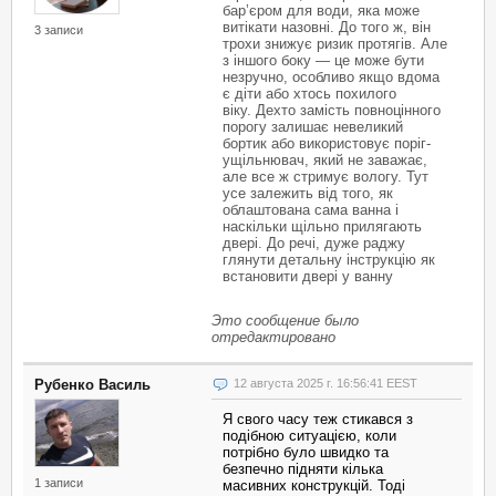
бар’єром для води, яка може
витікати назовні. До того ж, він
3 записи
трохи знижує ризик протягів. Але
з іншого боку — це може бути
незручно, особливо якщо вдома
є діти або хтось похилого
віку. Дехто замість повноцінного
порогу залишає невеликий
бортик або використовує поріг-
ущільнювач, який не заважає,
але все ж стримує вологу. Тут
усе залежить від того, як
облаштована сама ванна і
наскільки щільно прилягають
двері. До речі, дуже раджу
глянути детальну інструкцію як
встановити двері у ванну
Это сообщение было
отредактировано
Рубенко Василь
12 августа 2025 г. 16:56:41 EEST
Я свого часу теж стикався з
подібною ситуацією, коли
потрібно було швидко та
безпечно підняти кілька
1 записи
масивних конструкцій. Тоді