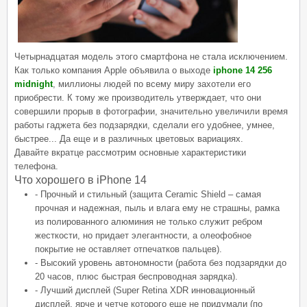
Четырнадцатая модель этого смартфона не стала исключением.
Как только компания Apple объявила о выходе
iphone 14 256
midnight
, миллионы людей по всему миру захотели его
приобрести. К тому же производитель утверждает, что они
совершили прорыв в фотографии, значительно увеличили время
работы гаджета без подзарядки, сделали его удобнее, умнее,
быстрее... Да еще и в различных цветовых вариациях.
Давайте вкратце рассмотрим основные характеристики
телефона.
Что хорошего в iPhone 14
- Прочный и стильный (защита Ceramic Shield – самая
прочная и надежная, пыль и влага ему не страшны, рамка
из полированного алюминия не только служит ребром
жесткости, но придает элегантности, а олеофобное
покрытие не оставляет отпечатков пальцев).
- Высокий уровень автономности (работа без подзарядки до
20 часов, плюс быстрая беспроводная зарядка).
- Лучший дисплей (Super Retina XDR инновационный
дисплей, ярче и четче которого еще не придумали (по