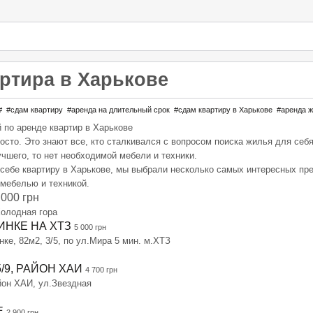
артира в Харькове
#
#сдам квартиру
#аренда на длительный срок
#сдам квартиру в Харькове
#аренда 
 по аренде квартир в Харькове
сто. Это знают все, кто сталкивался с вопросом поиска жилья для себя
учшего, то нет необходимой мебели и техники.
 себе квартиру в Харькове, мы выбрали несколько самых интересных пр
 мебелью и техникой.
000 грн
Холодная гора
ИНКЕ НА ХТЗ
5 000 грн
ке, 82м2, 3/5, по ул.Мира 5 мин. м.ХТЗ
/9, РАЙОН ХАИ
4 700 грн
айон ХАИ, ул.Звездная
Е
2 900 грн