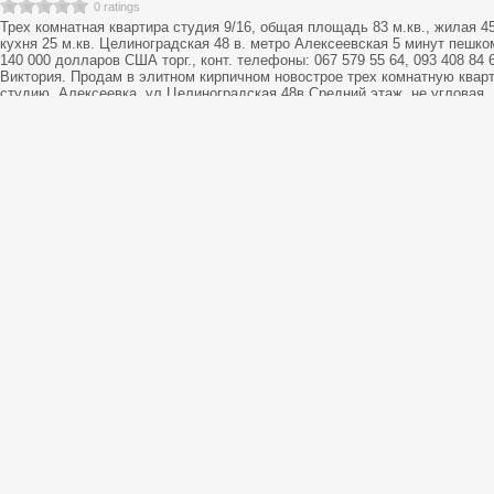
0 ratings
Трех комнатная квартира студия 9/16, общая площадь 83 м.кв., жилая 45
кухня 25 м.кв. Целиноградская 48 в. метро Алексеевская 5 минут пешко
140 000 долларов США торг., конт. телефоны: 067 579 55 64, 093 408 84 
Виктория. Продам в элитном кирпичном новострое трех комнатную кварт
студию. Алексеевка, ул.Целиноградская,48в.Средний этаж, не угловая.
сдан в 2010 году,заселен. Вся квартира утеплена снаружи и изнутри,
шумоизоляция,гидроизоляция. В квартире дизайнерский ремонт 2015 год
остается вся дорогая встроенная мебель и бытовая техника 2015 года.
Итальянская кухня с системой BLUM, духовой шкаф,варочная
поверхность,посудомоечная машина,фильтр на воду и пр. Две комнаты
раздельные и кухня студия. Гардеробная комната, в детской шкаф купе,
коридоре так же шкаф купе. Дорогой спальный гарнитур. Теплые полы,
водонагреватель проточный, огромная ванная на 600 литров куда свобо
могут уместиться сразу три человека. Кондиционеры, сан узел раздель
Стоят счетки на воду,свет,есть возможность установить счетчик тепла п
желанию.Охраняемый подъезд,детская площадка,с/м,школы,садики, мет
рядышком. Квартира готова к Вашему заселению. Документы готовы. Кв
прекрасная все описание не уместится, приходите смотрите и покупайте